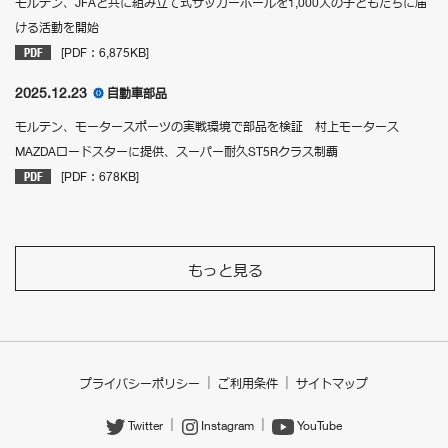
モルテン、JFAと共に組み立て式サッカーボールを1,000人の子どもたちに届
ける活動を開始
[PDF：6,875KB]
2025.12.23
自動車部品
モルテン、モータースポーツの実戦環境で部品を検証 村上モータース
MAZDAロードスターに提供、スーパー耐久ST5Rクラス制覇
[PDF：678KB]
もっと見る
プライバシーポリシー
ご利用条件
サイトマップ
Twitter
Instagram
YouTube