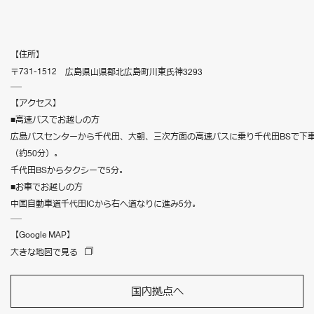
【住所】
〒731-1512
広島県山県郡北広島町川東氏神3293
【アクセス】
■高速バスでお越しの方
広島バスセンターから千代田、大朝、三次方面の高速バスに乗り千代田BSで下
（約50分）。
千代田BSからタクシーで5分。
■お車でお越しの方
中国自動車道千代田ICから右へ道なりに進み5分。
【Google MAP】
大きな地図で見る
国内拠点へ